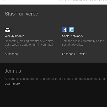
Use your keyboard left and right arrows to n
Weekly update
Social networks
Upcoming, closing events; new artists:
Join the Slash community on the
get a weekly update right in your mail
social networks.
box.
Subscribe
Facebook
Twitter
Art venues, join the project and benefit from a unique communication platform.
Learn more