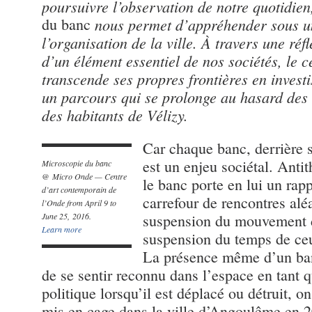
poursuivre l’observation de notre quotidien,
du banc
nous permet d’appréhender sous un
l’organisation de la ville. À travers une ré
d’un élément essentiel de nos sociétés, le 
transcende ses propres frontières en investi
un parcours qui se prolonge au hasard des
des habitants de Vélizy.
Car chaque banc, derrière s
est un enjeu sociétal. Antit
Microscopie du banc
@ Micro Onde — Centre
le banc porte en lui un rappo
d’art contemporain de
carrefour de rencontres aléa
l’Onde from April 9 to
June 25, 2016.
suspension du mouvement d
Learn more
suspension du temps de ceux
La présence même d’un banc
de se sentir reconnu dans l’espace en tant q
politique lorsqu’il est déplacé ou détruit, o
mis en cage dans la ville d’Angoulême en 20