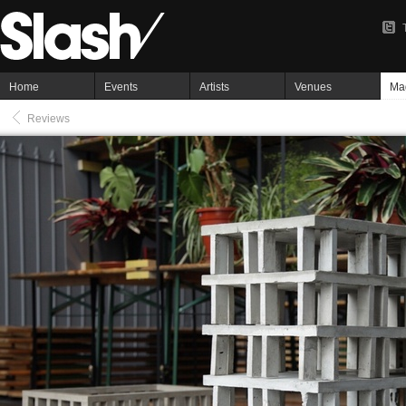
Home
Events
Artists
Venues
Ma
Reviews