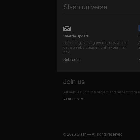
Weekly update
Upcoming, closing events; new artists:
get a weekly update right in your mail
s
box.
Subscribe
Art venues, join the project and benefit from
Learn more
© 2026 Slash — All rights reserved