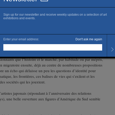
gent cette année qui semblent particulièrement ancrées dans
déniable augmentation de grandes figures féminines ; la
vement de société qui aura malheureusement eu besoin de
 déséquilibre insolent qui régnait dans les programmations
estion, le monde de l’art semble néanmoins répercuter, sans citer
e, cette problématique plus que de coutume.
 retrouve dans les grandes expositions qui accompagnent cette
en avant des figures qui sont loin de constituer des faire-valoir et
ionnants que l’histoire et le marché, par habitude ou par mépris,
on migratoire ensuite, déjà au centre de nombreuses propositions
ore un écho qui délaisse un peu les questions d’identité pour
tique, les frontières, ces balises de vies qui s’exilent et les
des sociétés qui les jouxtent.
artistes japonais (répondant à l’anniversaire des relations
ys), une belle ouverture aux figures d’Amérique du Sud semble