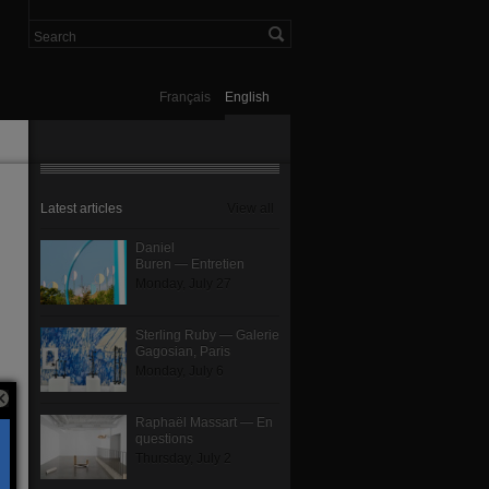
Français
English
Latest articles
View all
Daniel
Buren — Entretien
Monday, July 27
Sterling Ruby — Galerie
Gagosian, Paris
Monday, July 6
Raphaël Massart — En
questions
Thursday, July 2