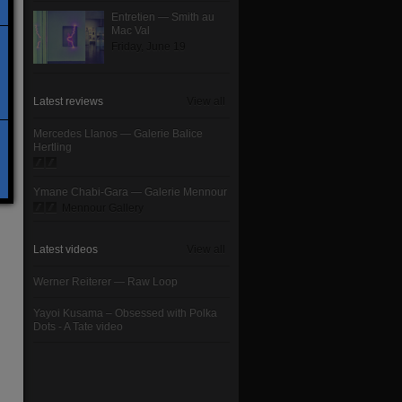
Entretien — Smith au
Mac Val
Friday, June 19
Latest reviews
View all
Mercedes Llanos — Galerie Balice
Hertling
Ymane Chabi-Gara — Galerie Mennour
Mennour Gallery
Latest videos
View all
Werner Reiterer — Raw Loop
Yayoi Kusama – Obsessed with Polka
Dots - A Tate video