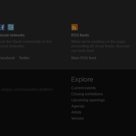
Social networks
RSS feeds
Join the Slash community on the
While we’re working on the page
ocial networks.
presenting all of our feeds, discover
our main feed.
Facebook
Twitter
Main RSS feed
Current events
 a unique communication platform.
Closing exhibitions
Upcoming openings
Agenda
Artists
Venues