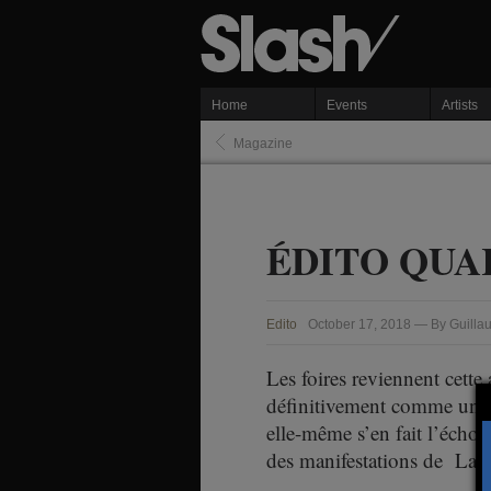
Home
Events
Artists
Magazine
ÉDITO QUA
Edito
October 17, 2018 — By Guilla
Les foires reviennent cette 
définitivement comme un em
elle-même s’en fait l’écho 
des manifestations de La 