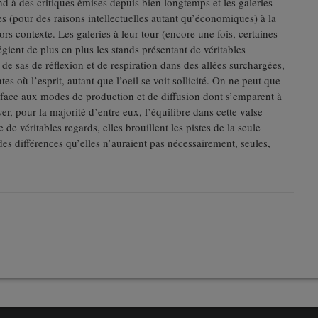
nd à des critiques émises depuis bien longtemps et les galeries
s (pour des raisons intellectuelles autant qu’économiques) à la
rs contexte. Les galeries à leur tour (encore une fois, certaines
égient de plus en plus les stands présentant de véritables
 de sas de réflexion et de respiration dans des allées surchargées,
s où l’esprit, autant que l’oeil se voit sollicité. On ne peut que
s face aux modes de production et de diffusion dont s’emparent à
ver, pour la majorité d’entre eux, l’équilibre dans cette valse
de véritables regards, elles brouillent les pistes de la seule
des différences qu’elles n’auraient pas nécessairement, seules,