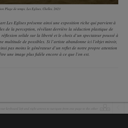
tion Plage de temps, Les Eglises, Chelles, 2023
’art Les Eglises présente ainsi une exposition riche qui parvient à
lles de la perception, révélant derrière la séduction plastique de
éflexion solide sur la liberté et le choix d’un spectateur poussé à
e multitude de possibles. Si l’artiste abandonne ici l’objet miroir,
insi pas moins le générateur d’un reflet de notre propre attention
tre une image plus fidèle encore à ce que l’on est.
our keyboard left and right arrows to navigate from one page to the other