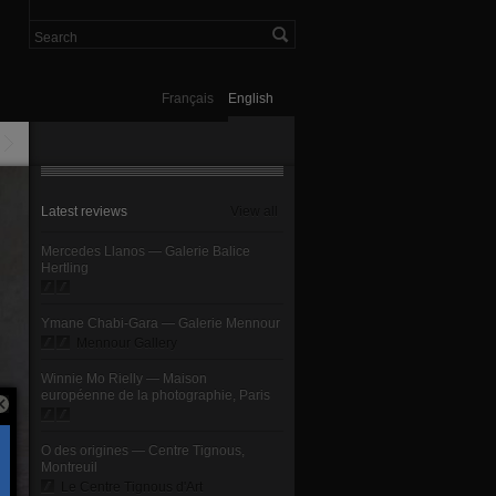
Français
English
Latest reviews
View all
Mercedes Llanos — Galerie Balice
Hertling
Ymane Chabi-Gara — Galerie Mennour
Mennour Gallery
Winnie Mo Rielly — Maison
européenne de la photographie, Paris
O des origines — Centre Tignous,
Montreuil
Le Centre Tignous d'Art