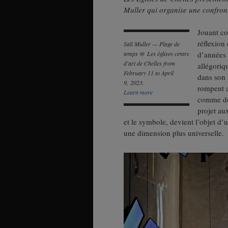
Muller qui organise une confront
Jouant co
réflexion
Sali Muller — Plage de
temps @ Les églises centre
d’années 
d'art de Chelles from
allégoriqu
February 11 to April
dans son 
9, 2023.
rompent av
Learn more
comme de 
projet au
et le symbole, devient l’objet d’
une dimension plus universelle.