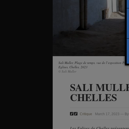
Sali Muller, Plage de temps, vue de l’exposition Plag
Eglises, Chelles, 2023
© Sali Muller
SALI MULL
CHELLES
Critique
March 17, 2023 — By
Les Eglises de Chelles présentent