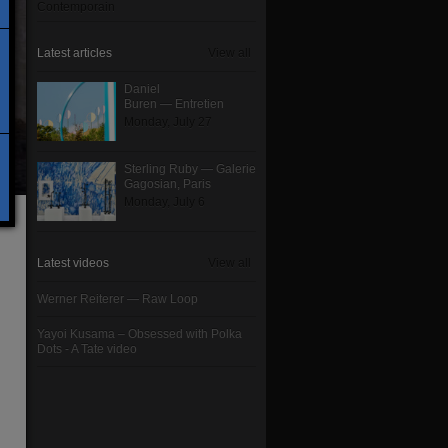
Contemporain
Latest articles
View all
Daniel
Buren — Entretien
Monday, July 27
Sterling Ruby — Galerie
Gagosian, Paris
Monday, July 6
Latest videos
View all
Werner Reiterer — Raw Loop
Yayoi Kusama – Obsessed with Polka
Dots - A Tate video