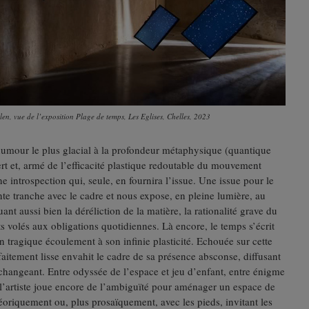
en, vue de l’exposition Plage de temps, Les Eglises, Chelles, 2023
humour le plus glacial à la profondeur métaphysique (quantique
vert et, armé de l’efficacité plastique redoutable du mouvement
introspection qui, seule, en fournira l’issue. Une issue pour le
nte tranche avec le cadre et nous expose, en pleine lumière, au
nt aussi bien la déréliction de la matière, la rationalité grave du
ts volés aux obligations quotidiennes. Là encore, le temps s’écrit
n tragique écoulement à son infinie plasticité. Echouée sur cette
faitement lisse envahit le cadre de sa présence absconse, diffusant
 changeant. Entre odyssée de l’espace et jeu d’enfant, entre énigme
 l’artiste joue encore de l’ambiguïté pour aménager un espace de
éoriquement ou, plus prosaïquement, avec les pieds, invitant les