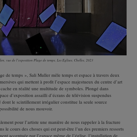
en, vue de l’exposition Plage de temps, Les Eglises, Chelles, 2023
ge de temps », Sali Muller mêle temps et espace à travers deux
mersives qui mettent à profit l’espace majestueux du centre d’art
 cache en réalité une multitude de symboles. Plongé dans
espace d’exposition assailli d’écrans de télévision suspendus
é dont le scintillement irrégulier constitue la seule source
 possibilité de nous mouvoir.
galement pour l’artiste une manière de nous rappeler à la fracture
ns le cours des choses qui est peut-être l’un des premiers ressorts
nt accentuée par l’espace même de l’église, l’installation de