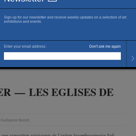
e de temps, Les
ER — LES EGLISES DE
 Guillaume Benoit
 une exposition saisissante de l’artiste luxembourgeoise Sali