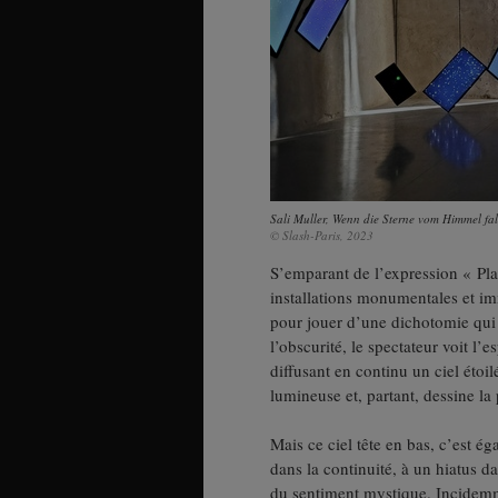
Sali Muller, Wenn die Sterne vom Himmel fall
© Slash-Paris, 2023
S’emparant de l’expression « Pla
installations monumentales et im
pour jouer d’une dichotomie qui
l’obscurité, le spectateur voit l’
diffusant en continu un ciel étoil
lumineuse et, partant, dessine la
Mais ce ciel tête en bas, c’est é
dans la continuité, à un hiatus da
du sentiment mystique. Incidemme