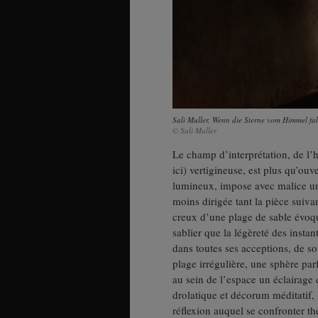
Sali Muller, Wenn die Sterne vom Himmel fall
© Sali Muller
Le champ d’interprétation, de l’
ici) vertigineuse, est plus qu’ou
lumineux, impose avec malice une 
moins dirigée tant la pièce suiva
creux d’une plage de sable évoqua
sablier que la légèreté des instan
dans toutes ses acceptions, de so
plage irrégulière, une sphère par
au sein de l’espace un éclairage
drolatique et décorum méditatif,
réflexion auquel se confronter th