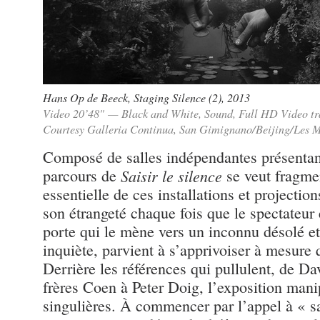
Hans Op de Beeck
,
Staging Silence (2)
, 2013
Video 20’48" — Black and White, Sound, Full HD Video tr
Courtesy Galleria Continua, San Gimignano/Beijing/Les 
Composé de salles indépendantes présentan
parcours de
Saisir le silence
se veut fragmen
essentielle de ces installations et projectio
son étrangeté chaque fois que le spectateur
porte qui le mène vers un inconnu désolé et
inquiète, parvient à s’apprivoiser à mesure q
Derrière les références qui pullulent, de D
frères Coen à Peter Doig, l’exposition man
singulières. À commencer par l’appel à « sa