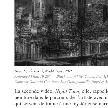
Hans Op de Beeck
,
Night Time
, 2015
Animated Film, 19’20" — Black-and-White, Sound, Full H
Courtesy Galleria Continua, San Gimignano/Beijing/Les 
La seconde vidéo,
Night Time,
elle, rappell
peinture dans le parcours de l’artiste avec 
qui servent de trame à une mystérieuse narra