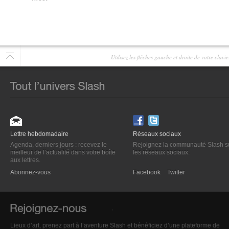
Utilisez les flêches gauche et droite de votre clav
Lettre hebdomadaire
Réseaux sociaux
Agenda, derniers jours : recevez le
Rejoignez la communauté Slash s
meilleur de l’actualité dans votre boîte
les réseaux sociaux.
aux lettres.
Abonnez-vous
Facebook
Twitter
Lieux d’art, prenez part à l’aventure Slash et bénéficiez d’une plateforme de