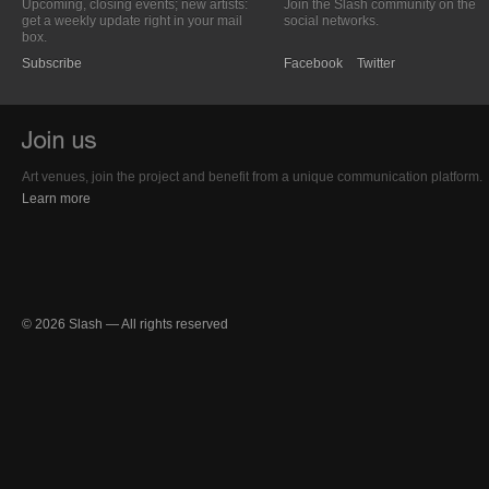
Upcoming, closing events; new artists:
Join the Slash community on the
get a weekly update right in your mail
social networks.
box.
Subscribe
Facebook
Twitter
Art venues, join the project and benefit from a unique communication platform.
Learn more
© 2026 Slash — All rights reserved