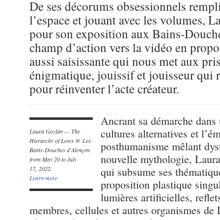
De ses décorums obsessionnels remplis
l’espace et jouant avec les volumes, L
pour son exposition aux Bains-Douch
champ d’action vers la vidéo en propo
aussi saisissante qui nous met aux pr
énigmatique, jouissif et jouisseur qui 
pour réinventer l’acte créateur.
Ancrant sa démarche dans u
cultures alternatives et l’
Laura Gozlan — The
Hierarchy of Lows @ Les
posthumanisme mêlant dysto
Bains-Douches d'Alençon
nouvelle mythologie, Laur
from May 20 to July
17, 2022.
qui subsume ses thématique
Learn more
proposition plastique singul
lumières artificielles, refle
membres, cellules et autres organismes de