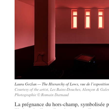
Laura Gozlan — The Hierarchy of Lows, vue de l’expositi
Courtesy of the artist, Les Bains-Douches, Alençon & Galer
Photographie © Romain Darnaud
La prégnance du hors-champ, symbolisée pa