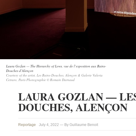
Laura Gozlan — The Hierarchy of Lows, vue de l’exposition aux Bains-
Douches d’Alençon
Courtesy of the artist, Les Bains-Douches, Alençon & Galerie Valeria
Cetraro, Paris Photographie © Romain Darnaud
LAURA GOZLAN — LES
DOUCHES, ALENÇON
Reportage
July 4, 2022 — By Guillaume Benoit