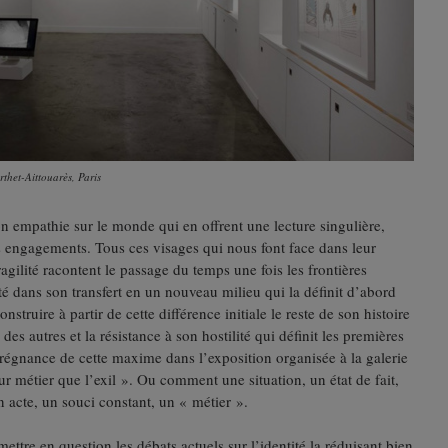
rthet-Aittouarès, Paris
on empathie sur le monde qui en offrent une lecture singulière,
es engagements. Tous ces visages qui nous font face dans leur
ragilité racontent le passage du temps une fois les frontières
ité dans son transfert en un nouveau milieu qui la définit d’abord
struire à partir de cette différence initiale le reste de son histoire
des autres et la résistance à son hostilité qui définit les premières
régnance de cette maxime dans l’exposition organisée à la galerie
ur métier que l’exil ». Ou comment une situation, un état de fait,
 acte, un souci constant, un « métier ».
tre en question les débats actuels sur l’identité la réduisant bien