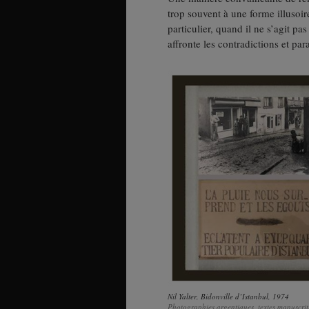
trop souvent à une forme illusoir
particulier, quand il ne s’agit pa
affronte les contradictions et par
Nil Yalter
,
Bidonville d’Istanbul
, 1974
Photographies argentiques, textes manuscr