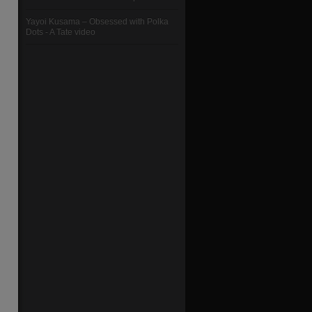
Yayoi Kusama – Obsessed with Polka
Dots - A Tate video