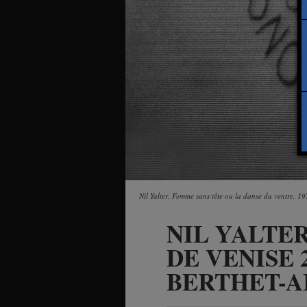
Nil Yalter
,
Femme sans tête ou la danse du ventre
, 19
NIL YALTER
DE VENISE 
BERTHET-A