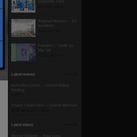
Gagosian, Paris
Monday, July 6
Raphaël Massart — En
questions
Thursday, July 2
Entretien — Smith au
Mac Val
Friday, June 19
Latest reviews
View all
Mercedes Llanos — Galerie Balice
Hertling
Ymane Chabi-Gara — Galerie Mennour
Mennour Gallery
Latest videos
View all
Werner Reiterer — Raw Loop