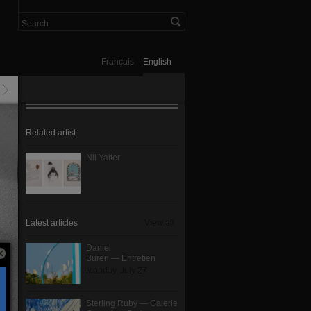
Français
English
Related artist
Nil Yalter
Latest articles
View all
Daniel
Buren — Entretien
Monday, July 27
Sterling Ruby — Galerie