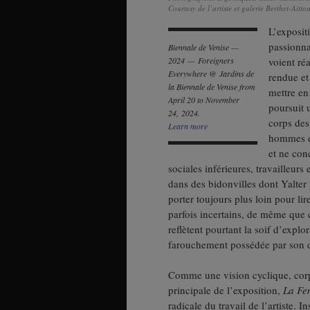
Courtesy de l’artiste et galerie Berthet-Aitto
L’expositi
passionna
Biennale de Venise —
2024 — Foreigners
voient ré
Everywhere @ Jardins de
rendue et
la Biennale de Venise from
mettre en
April 20 to November
poursuit 
24, 2024.
corps des
Learn more
hommes et
et ne con
sociales inférieures, travailleurs
dans des bidonvilles dont Yalter 
porter toujours plus loin pour li
parfois incertains, de même que
reflètent pourtant la soif d’explo
farouchement possédée par son d
Comme une vision cyclique, corp
principale de l’exposition,
La Fe
radicale du travail de l’artiste.