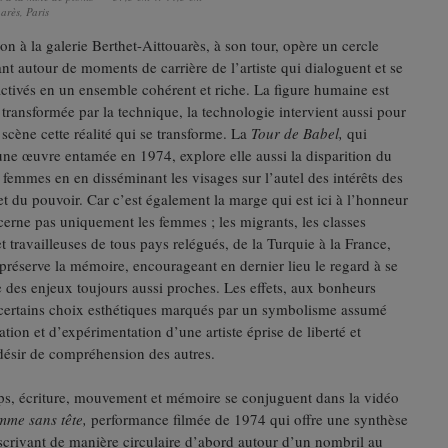
uarès, Paris
on à la galerie Berthet-Aittouarès, à son tour, opère un cercle
nt autour de moments de carrière de l’artiste qui dialoguent et se
activés en un ensemble cohérent et riche. La figure humaine est
 transformée par la technique, la technologie intervient aussi pour
 scène cette réalité qui se transforme. La
Tour de Babel,
qui
une œuvre entamée en 1974, explore elle aussi la disparition du
 femmes en en disséminant les visages sur l’autel des intérêts des
 du pouvoir. Car c’est également la marge qui est ici à l’honneur
cerne pas uniquement les femmes ; les migrants, les classes
 et travailleuses de tous pays relégués, de la Turquie à la France,
préserve la mémoire, encourageant en dernier lieu le regard à se
re des enjeux toujours aussi proches. Les effets, aux bonheurs
 certains choix esthétiques marqués par un symbolisme assumé
ration et d’expérimentation d’une artiste éprise de liberté et
ésir de compréhension des autres.
s, écriture, mouvement et mémoire se conjuguent dans la vidéo
mme sans tête,
performance filmée de 1974 qui offre une synthèse
 Inscrivant de manière circulaire d’abord autour d’un nombril au