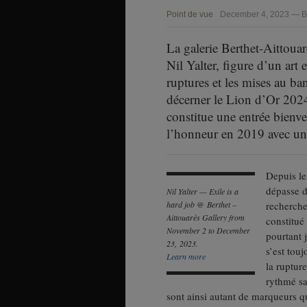
Point de vue
December 4, 2023 — By
La galerie Berthet-Aittoua
Nil Yalter, figure d’un art 
ruptures et les mises au ba
décerner le Lion d’Or 2024 
constitue une entrée bienv
l’honneur en 2019 avec une 
Depuis le
dépasse d
Nil Yalter — Exile is a
hard job @ Berthet –
recherche
Aittouarès Gallery from
constitué
November 2 to December
pourtant j
23, 2023.
s’est tou
Learn more
la ruptur
rythmé sa
sont ainsi autant de marqueurs qu