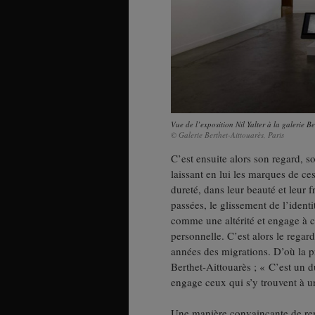
Vue de l’exposition Nil Yalter à la galerie Be
© Galerie Berthet-Aittouarès, Paris
C’est ensuite alors son regard, s
laissant en lui les marques de c
dureté, dans leur beauté et leur f
passées, le glissement de l’ident
comme une altérité et engage à con
personnelle. C’est alors le regard 
années des migrations. D’où la p
Berthet-Aittouarès ; « C’est un d
engage ceux qui s’y trouvent à un
Une manière convaincante de remet